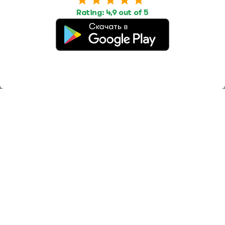
Looking for: Roofer
Rating: 4,9 out of 5
@PavelMel1
Москва
Ищем кровельщиков с опытом или без для работы с
крышей из профлиста. Требуется вскрыть примыкания,
переутеплить края, переделать герметизацию и отливы.
Оплата от 6000 до 8000 рублей за смену. Работа на
месяц.
7000 ₽/смена
2026-07-28
Looking for: Roofer
5.0
@hello
Москва
Требуются кровельщики на работу с оплатой от 5000
рублей в день. Есть расчетные документы. Обращайтесь
в личные сообщения или по телефону.
5000 ₽/смена
2026-07-30